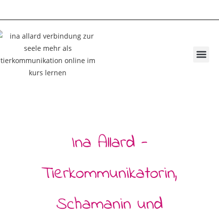
Tierkommunik
Energiearbeit ler
Privatsphäre-Einstellunge
Ina Allard -
Tierkommunikatorin,
Schamanin und