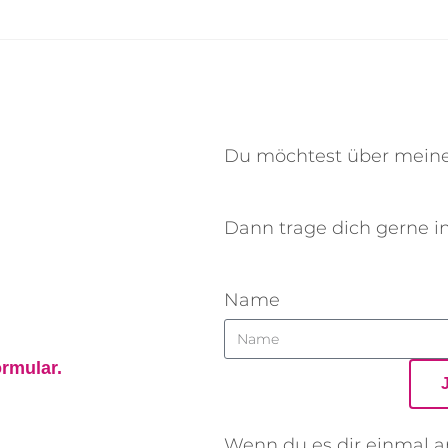
Du möchtest über meine
Dann trage dich gerne i
Name
rmular.
Wenn du es dir einmal an